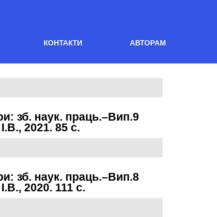
Головна
КОНТАКТИ
АВТОРАМ
Редакційна колегія
Політика видання
Архів номерів
Контакти
Авторам
ри: зб. наук. праць.–Вип.9
В., 2021. 85 с.
ри: зб. наук. праць.–Вип.8
В., 2020. 111 с.