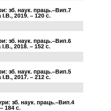
ри: зб. наук. праць.–Вип.7
В., 2019. – 120 с.
ри: зб. наук. праць.–Вип.6
Немає категорій
В., 2018. – 152 с.
Увійти
ри: зб. наук. праць.–Вип.5
RSS
записів
В., 2017. – 212 с.
RSS
коментарів
WordPress.org
ури: зб. наук. праць.–Вип.4
– 184 с.